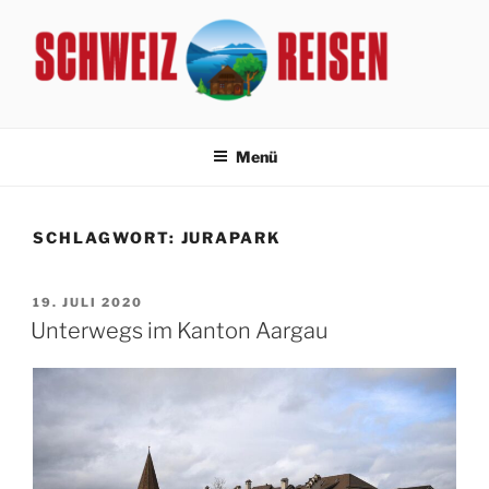
Zum
Inhalt
springen
SCHWEIZ REISEN
Reisen mit Gästebetreuer in der Schweiz
Menü
SCHLAGWORT:
JURAPARK
VERÖFFENTLICHT
19. JULI 2020
AM
Unterwegs im Kanton Aargau